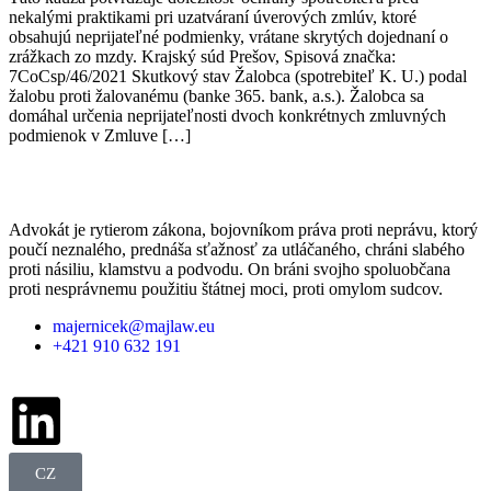
nekalými praktikami pri uzatváraní úverových zmlúv, ktoré
obsahujú neprijateľné podmienky, vrátane skrytých dojednaní o
zrážkach zo mzdy. Krajský súd Prešov, Spisová značka:
7CoCsp/46/2021 Skutkový stav Žalobca (spotrebiteľ K. U.) podal
žalobu proti žalovanému (banke 365. bank, a.s.). Žalobca sa
domáhal určenia neprijateľnosti dvoch konkrétnych zmluvných
podmienok v Zmluve […]
Advokát je rytierom zákona, bojovníkom práva proti neprávu, ktorý
poučí neznalého, prednáša sťažnosť za utláčaného, chráni slabého
proti násiliu, klamstvu a podvodu. On bráni svojho spoluobčana
proti nesprávnemu použitiu štátnej moci, proti omylom sudcov.
majernicek@majlaw.eu
+421 910 632 191
CZ