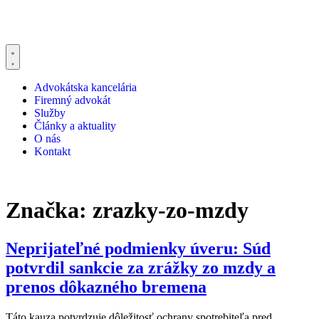
Advokátska kancelária
Firemný advokát
Služby
Články a aktuality
O nás
Kontakt
Značka:
zrazky-zo-mzdy
Neprijateľné podmienky úveru: Súd
potvrdil sankcie za zrážky zo mzdy a
prenos dôkazného bremena
Táto kauza potvrdzuje dôležitosť ochrany spotrebiteľa pred