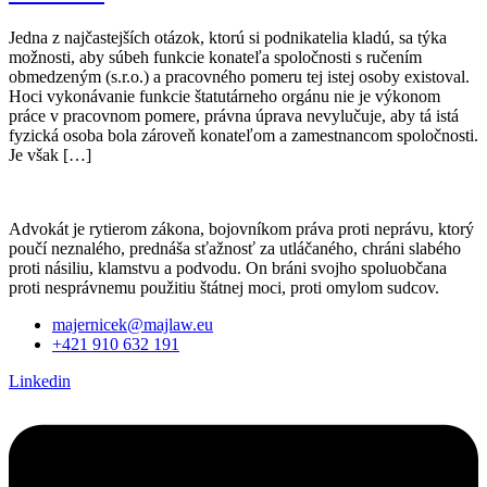
Jedna z najčastejších otázok, ktorú si podnikatelia kladú, sa týka
možnosti, aby súbeh funkcie konateľa spoločnosti s ručením
obmedzeným (s.r.o.) a pracovného pomeru tej istej osoby existoval.
Hoci vykonávanie funkcie štatutárneho orgánu nie je výkonom
práce v pracovnom pomere, právna úprava nevylučuje, aby tá istá
fyzická osoba bola zároveň konateľom a zamestnancom spoločnosti.
Je však […]
Advokát je rytierom zákona, bojovníkom práva proti neprávu, ktorý
poučí neznalého, prednáša sťažnosť za utláčaného, chráni slabého
proti násiliu, klamstvu a podvodu. On bráni svojho spoluobčana
proti nesprávnemu použitiu štátnej moci, proti omylom sudcov.
majernicek@majlaw.eu
+421 910 632 191
Linkedin