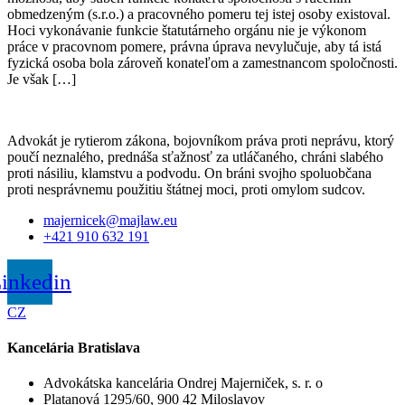
obmedzeným (s.r.o.) a pracovného pomeru tej istej osoby existoval.
Hoci vykonávanie funkcie štatutárneho orgánu nie je výkonom
práce v pracovnom pomere, právna úprava nevylučuje, aby tá istá
fyzická osoba bola zároveň konateľom a zamestnancom spoločnosti.
Je však […]
Advokát je rytierom zákona, bojovníkom práva proti neprávu, ktorý
poučí neznalého, prednáša sťažnosť za utláčaného, chráni slabého
proti násiliu, klamstvu a podvodu. On bráni svojho spoluobčana
proti nesprávnemu použitiu štátnej moci, proti omylom sudcov.
majernicek@majlaw.eu
+421 910 632 191
inkedin
CZ
Kancelária Bratislava
Advokátska kancelária Ondrej Majerniček, s. r. o
Platanová 1295/60, 900 42 Miloslavov