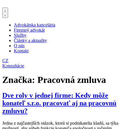
Preskočiť
na
obsah
Advokátska kancelária
Firemný advokát
Služby
Články a aktuality
O nás
Kontakt
CZ
Konzultácie
Značka:
Pracovná zmluva
Dve roly v jednej firme: Kedy môže
konateľ s.r.o. pracovať aj na pracovnú
zmluvu?
Jedna z najčastejších otázok, ktorú si podnikatelia kladú, sa týka
možnosti, aby súbeh funkcie konateľa spoločnosti s ručením