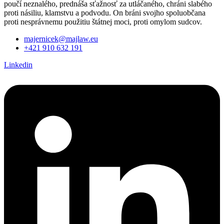
poučí neznalého, prednáša sťažnosť za utláčaného, chráni slabého
proti násiliu, klamstvu a podvodu. On bráni svojho spoluobčana
proti nesprávnemu použitiu štátnej moci, proti omylom sudcov.
majernicek@majlaw.eu
+421 910 632 191
Linkedin