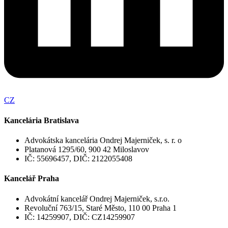
CZ
Kancelária Bratislava
Advokátska kancelária Ondrej Majerniček, s. r. o
Platanová 1295/60, 900 42 Miloslavov
IČ: 55696457, DIČ: 2122055408
Kancelář Praha
Advokátní kancelář Ondrej Majerniček, s.r.o.
Revoluční 763/15, Staré Město, 110 00 Praha 1
IČ: 14259907, DIČ: CZ14259907