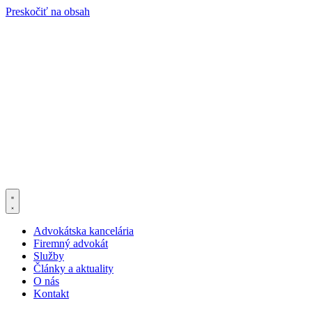
Preskočiť na obsah
Advokátska kancelária
Firemný advokát
Služby
Články a aktuality
O nás
Kontakt