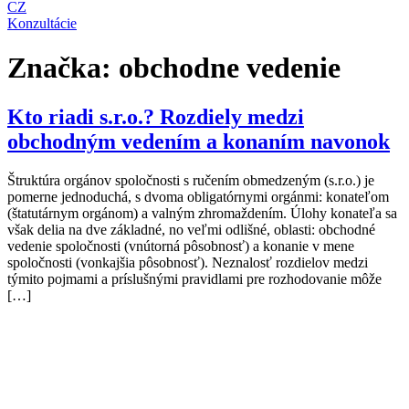
CZ
Konzultácie
Značka:
obchodne vedenie
Kto riadi s.r.o.? Rozdiely medzi
obchodným vedením a konaním navonok
Štruktúra orgánov spoločnosti s ručením obmedzeným (s.r.o.) je
pomerne jednoduchá, s dvoma obligatórnymi orgánmi: konateľom
(štatutárnym orgánom) a valným zhromaždením. Úlohy konateľa sa
však delia na dve základné, no veľmi odlišné, oblasti: obchodné
vedenie spoločnosti (vnútorná pôsobnosť) a konanie v mene
spoločnosti (vonkajšia pôsobnosť). Neznalosť rozdielov medzi
týmito pojmami a príslušnými pravidlami pre rozhodovanie môže
[…]