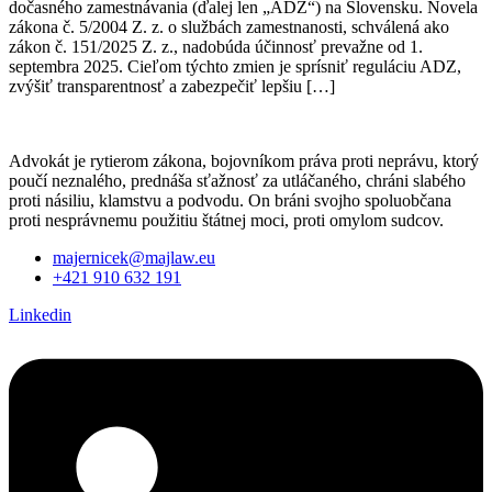
dočasného zamestnávania (ďalej len „ADZ“) na Slovensku. Novela
zákona č. 5/2004 Z. z. o službách zamestnanosti, schválená ako
zákon č. 151/2025 Z. z., nadobúda účinnosť prevažne od 1.
septembra 2025. Cieľom týchto zmien je sprísniť reguláciu ADZ,
zvýšiť transparentnosť a zabezpečiť lepšiu […]
Advokát je rytierom zákona, bojovníkom práva proti neprávu, ktorý
poučí neznalého, prednáša sťažnosť za utláčaného, chráni slabého
proti násiliu, klamstvu a podvodu. On bráni svojho spoluobčana
proti nesprávnemu použitiu štátnej moci, proti omylom sudcov.
majernicek@majlaw.eu
+421 910 632 191
Linkedin