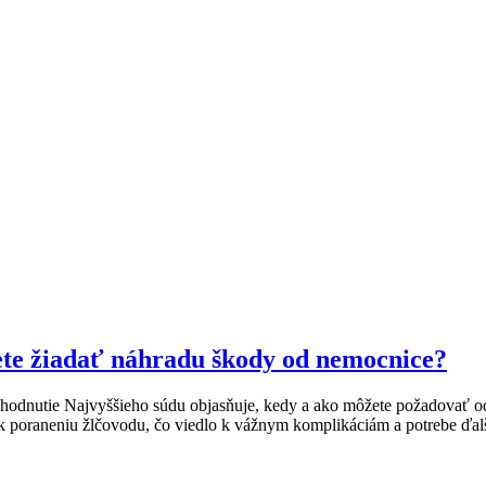
te žiadať náhradu škody od nemocnice?
rozhodnutie Najvyššieho súdu objasňuje, kedy a ako môžete požadovať o
 k poraneniu žlčovodu, čo viedlo k vážnym komplikáciám a potrebe ďalší