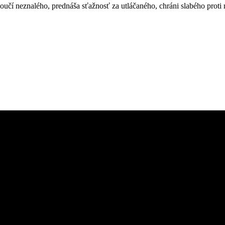
oučí neznalého, prednáša sťažnosť za utláčaného, chráni slabého proti 