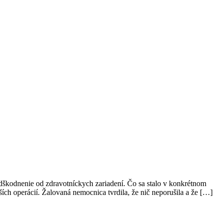
dškodnenie od zdravotníckych zariadení. Čo sa stalo v konkrétnom
ch operácií. Žalovaná nemocnica tvrdila, že nič neporušila a že […]