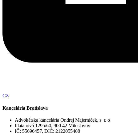
CZ
Kancelária Bratislava
Advokátska kancelária Ondrej Majerniček, s. r. o
Platanová 1295/60, 900 42 Miloslavov
IČ: 55696457, DIČ: 2122055408