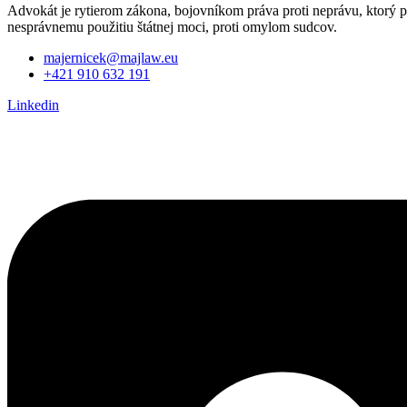
Advokát je rytierom zákona, bojovníkom práva proti neprávu, ktorý p
nesprávnemu použitiu štátnej moci, proti omylom sudcov.
majernicek@majlaw.eu
+421 910 632 191
Linkedin