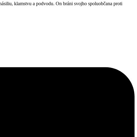
násiliu, klamstvu a podvodu. On bráni svojho spoluobčana proti