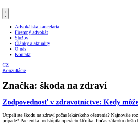
Preskočiť
na
obsah
Advokátska kancelária
Firemný advokát
Služby
Články a aktuality
O nás
Kontakt
CZ
Konzultácie
Značka:
škoda na zdraví
Zodpovednosť v zdravotníctve: Kedy môže
Utrpeli ste škodu na zdraví počas lekárskeho ošetrenia? Najnovšie 
prípade? Pacientka podstúpila operáciu žlčníka. Počas zákroku došlo