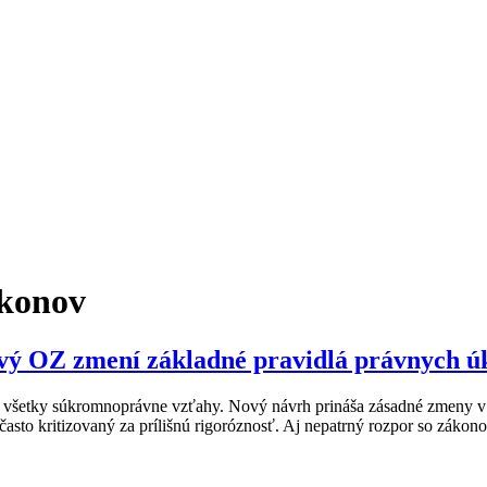
úkonov
ový OZ zmení základné pravidlá právnych 
 všetky súkromnoprávne vzťahy. Nový návrh prináša zásadné zmeny v 
asto kritizovaný za prílišnú rigoróznosť. Aj nepatrný rozpor so zákon