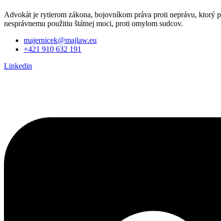
Advokát je rytierom zákona, bojovníkom práva proti neprávu, ktorý p
nesprávnemu použitiu štátnej moci, proti omylom sudcov.
majernicek@majlaw.eu
+421 910 632 191
Linkedin