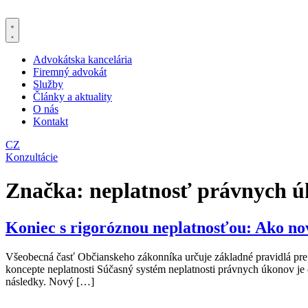
Preskočiť
na
obsah
Advokátska kancelária
Firemný advokát
Služby
Články a aktuality
O nás
Kontakt
CZ
Konzultácie
Značka:
neplatnosť právnych 
Koniec s rigoróznou neplatnosťou: Ako n
Všeobecná časť Občianskeho zákonníka určuje základné pravidlá pre
koncepte neplatnosti Súčasný systém neplatnosti právnych úkonov je č
následky. Nový […]