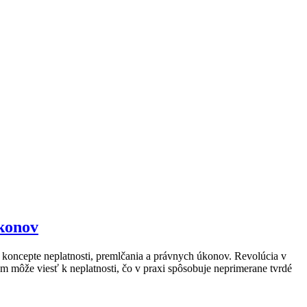
úkonov
koncepte neplatnosti, premlčania a právnych úkonov. Revolúcia v
om môže viesť k neplatnosti, čo v praxi spôsobuje neprimerane tvrdé