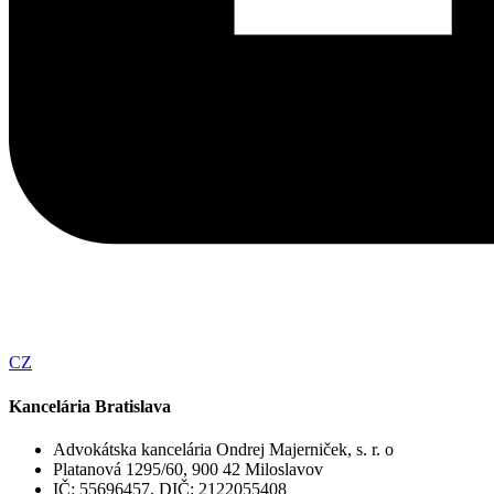
CZ
Kancelária Bratislava
Advokátska kancelária Ondrej Majerniček, s. r. o
Platanová 1295/60, 900 42 Miloslavov
IČ: 55696457, DIČ: 2122055408