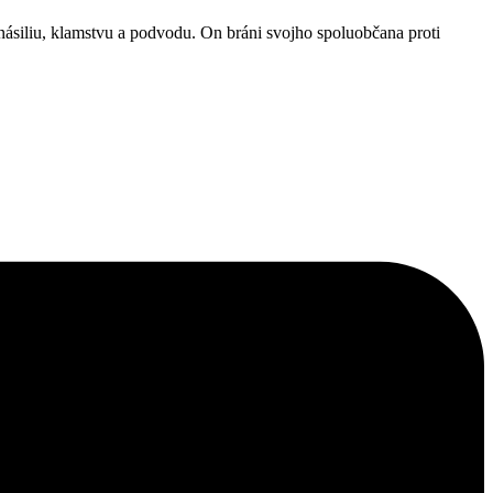
násiliu, klamstvu a podvodu. On bráni svojho spoluobčana proti