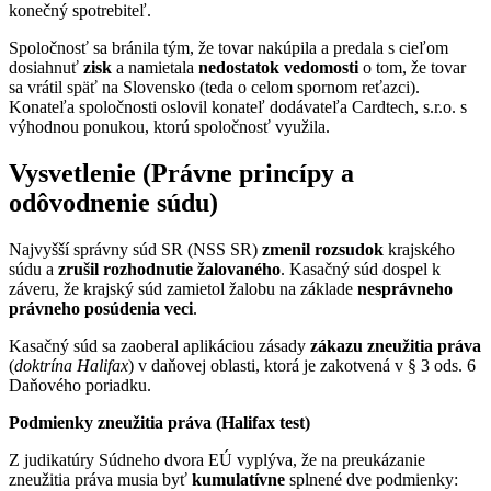
konečný spotrebiteľ.
Spoločnosť sa bránila tým, že tovar nakúpila a predala s cieľom
dosiahnuť
zisk
a namietala
nedostatok vedomosti
o tom, že tovar
sa vrátil späť na Slovensko (teda o celom spornom reťazci).
Konateľa spoločnosti oslovil konateľ dodávateľa Cardtech, s.r.o. s
výhodnou ponukou, ktorú spoločnosť využila.
Vysvetlenie (Právne princípy a
odôvodnenie súdu)
Najvyšší správny súd SR (NSS SR)
zmenil rozsudok
krajského
súdu a
zrušil rozhodnutie žalovaného
. Kasačný súd dospel k
záveru, že krajský súd zamietol žalobu na základe
nesprávneho
právneho posúdenia veci
.
Kasačný súd sa zaoberal aplikáciou zásady
zákazu zneužitia práva
(
doktrína Halifax
) v daňovej oblasti, ktorá je zakotvená v § 3 ods. 6
Daňového poriadku.
Podmienky zneužitia práva (Halifax test)
Z judikatúry Súdneho dvora EÚ vyplýva, že na preukázanie
zneužitia práva musia byť
kumulatívne
splnené dve podmienky: