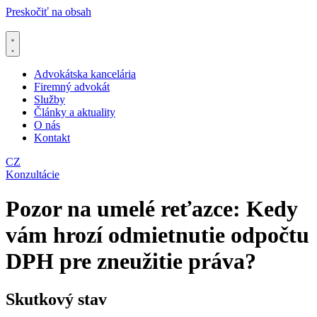
Preskočiť na obsah
Advokátska kancelária
Firemný advokát
Služby
Články a aktuality
O nás
Kontakt
CZ
Konzultácie
Pozor na umelé reťazce: Kedy
vám hrozí odmietnutie odpočtu
DPH pre zneužitie práva?
Skutkový stav