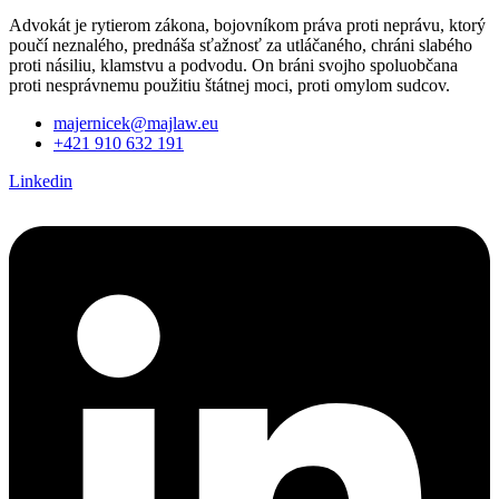
Advokát je rytierom zákona, bojovníkom práva proti neprávu, ktorý
poučí neznalého, prednáša sťažnosť za utláčaného, chráni slabého
proti násiliu, klamstvu a podvodu. On bráni svojho spoluobčana
proti nesprávnemu použitiu štátnej moci, proti omylom sudcov.
majernicek@majlaw.eu
+421 910 632 191
Linkedin