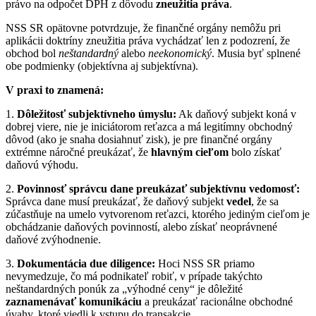
právo na odpočet DPH z dôvodu
zneužitia práva
.
NSS SR opätovne potvrdzuje, že finančné orgány nemôžu pri
aplikácii doktríny zneužitia práva vychádzať len z podozrení, že
obchod bol
neštandardný
alebo
neekonomický
. Musia byť splnené
obe podmienky (objektívna aj subjektívna).
V praxi to znamená:
1.
Dôležitosť subjektívneho úmyslu:
Ak daňový subjekt koná v
dobrej viere, nie je iniciátorom reťazca a má legitímny obchodný
dôvod (ako je snaha dosiahnuť zisk), je pre finančné orgány
extrémne náročné preukázať, že
hlavným cieľom
bolo získať
daňovú výhodu.
2.
Povinnosť správcu dane preukázať subjektívnu vedomosť:
Správca dane musí preukázať, že daňový subjekt
vedel
, že sa
zúčastňuje na umelo vytvorenom reťazci, ktorého jediným cieľom je
obchádzanie daňových povinností, alebo získať neoprávnené
daňové zvýhodnenie.
3.
Dokumentácia due diligence:
Hoci NSS SR priamo
nevymedzuje, čo má podnikateľ robiť, v prípade takýchto
neštandardných ponúk za „výhodné ceny“ je dôležité
zaznamenávať komunikáciu
a preukázať racionálne obchodné
úvahy, ktoré viedli k vstupu do transakcie.