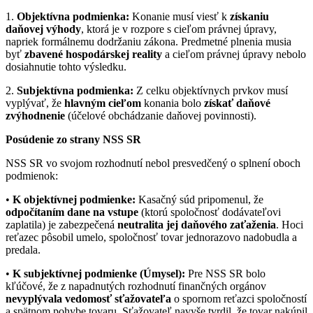
1.
Objektívna podmienka:
Konanie musí viesť k
získaniu
daňovej výhody
, ktorá je v rozpore s cieľom právnej úpravy,
napriek formálnemu dodržaniu zákona. Predmetné plnenia musia
byť
zbavené hospodárskej reality
a cieľom právnej úpravy nebolo
dosiahnutie tohto výsledku.
2.
Subjektívna podmienka:
Z celku objektívnych prvkov musí
vyplývať, že
hlavným cieľom
konania bolo
získať daňové
zvýhodnenie
(účelové obchádzanie daňovej povinnosti).
Posúdenie zo strany NSS SR
NSS SR vo svojom rozhodnutí nebol presvedčený o splnení oboch
podmienok:
•
K objektívnej podmienke:
Kasačný súd pripomenul, že
odpočítaním dane na vstupe
(ktorú spoločnosť dodávateľovi
zaplatila) je zabezpečená
neutralita jej daňového zaťaženia
. Hoci
reťazec pôsobil umelo, spoločnosť tovar jednorazovo nadobudla a
predala.
•
K subjektívnej podmienke (Úmysel):
Pre NSS SR bolo
kľúčové, že z napadnutých rozhodnutí finančných orgánov
nevyplývala vedomosť sťažovateľa
o spornom reťazci spoločností
a spätnom pohybe tovaru. Sťažovateľ navyše tvrdil, že tovar nakúpil