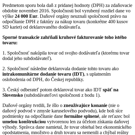
Predmetom sporu bola daň z pridanej hodnoty (DPH) za zdaňovacie
obdobie november 2016. Spoločnosti bol vyrubený rozdiel dane vo
výške
24 000 Eur
. Daňové orgány neuznali spoločnosti právo na
odpočítanie DPH z faktúry za nákup tovaru (konkrétne 400 kusov
SD kariet) od deklarovaného dodávateľa.
Sporné transakcie zahŕňali kruhové fakturovanie toho istého
tovaru:
1. Spoločnosť nakúpila tovar od svojho dodávateľa (ktorému tovar
dodal jeho subdodávateľ).
2. Spoločnosť následne deklarovala dodanie tohto tovaru ako
intrakomunitárne dodanie tovaru (IDT)
, s uplatnením
oslobodenia od DPH, do Českej republiky.
3. Český odberateľ potom deklaroval tovar ako IDT
späť na
Slovensko
(subdodávateľovi spoločnosti z bodu 1).
Daňové orgány tvrdili, že išlo o
zneužívajúce konanie
(nie o
daňový podvod v zmysle karuselového podvodu), kde boli síce
podmienky na odpočítanie dane
formálne splnené
, ale reťazec bol
umelou konštrukciou
vytvorenou len za účelom získania daňovej
výhody. Správca dane namietal, že tovar obiehal bez ekonomického
opodstatnenia, množstvo a druh tovaru sa nemenili a chýbal reálny