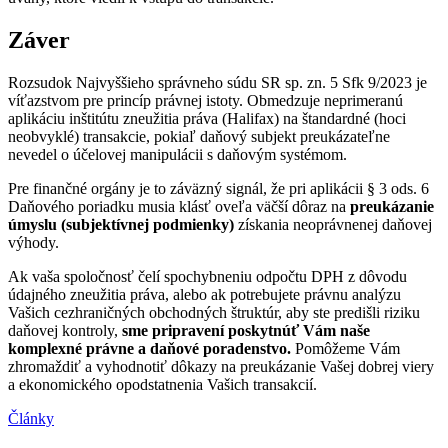
Záver
Rozsudok Najvyššieho správneho súdu SR sp. zn. 5 Sfk 9/2023 je
víťazstvom pre princíp právnej istoty. Obmedzuje neprimeranú
aplikáciu inštitútu zneužitia práva (Halifax) na štandardné (hoci
neobvyklé) transakcie, pokiaľ daňový subjekt preukázateľne
nevedel o účelovej manipulácii s daňovým systémom.
Pre finančné orgány je to záväzný signál, že pri aplikácii § 3 ods. 6
Daňového poriadku musia klásť oveľa väčší dôraz na
preukázanie
úmyslu (subjektívnej podmienky)
získania neoprávnenej daňovej
výhody.
Ak vaša spoločnosť čelí spochybneniu odpočtu DPH z dôvodu
údajného zneužitia práva, alebo ak potrebujete právnu analýzu
Vašich cezhraničných obchodných štruktúr, aby ste predišli riziku
daňovej kontroly,
sme pripravení poskytnúť Vám naše
komplexné právne a daňové poradenstvo.
Pomôžeme Vám
zhromaždiť a vyhodnotiť dôkazy na preukázanie Vašej dobrej viery
a ekonomického opodstatnenia Vašich transakcií.
Články