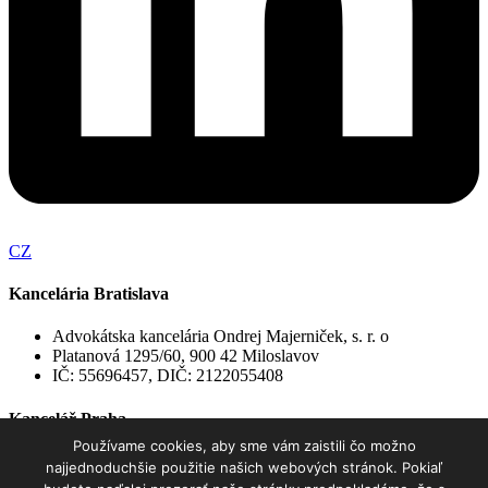
CZ
Kancelária Bratislava
Advokátska kancelária Ondrej Majerniček, s. r. o
Platanová 1295/60, 900 42 Miloslavov
IČ: 55696457, DIČ: 2122055408
Kancelář Praha
Používame cookies, aby sme vám zaistili čo možno
Advokátní kancelář Ondrej Majerniček, s.r.o.
najjednoduchšie použitie našich webových stránok. Pokiaľ
Revoluční 763/15, Staré Město, 110 00 Praha 1