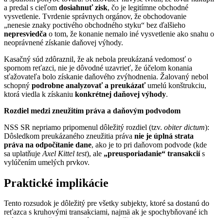
a predal s cieľom
dosiahnuť zisk
, čo je legitímne obchodné
vysvetlenie. Tvrdenie správnych orgánov, že obchodovanie
„nenesie znaky poctivého obchodného styku“ bez ďalšieho
nepresviedča
o tom, že konanie nemalo iné vysvetlenie ako snahu o
neoprávnené získanie daňovej výhody.
Kasačný súd zdôraznil, že ak nebola preukázaná vedomosť o
spornom reťazci, nie je dôvodné uzavrieť, že účelom konania
sťažovateľa bolo získanie daňového zvýhodnenia. Žalovaný nebol
schopný
podrobne analyzovať a preukázať
umelú konštrukciu,
ktorá viedla k získaniu
konkrétnej daňovej výhody
.
Rozdiel medzi zneužitím práva a daňovým podvodom
NSS SR nepriamo pripomenul dôležitý rozdiel (tzv.
obiter dictum
):
Dôsledkom preukázaného zneužitia práva
nie je úplná strata
práva na odpočítanie dane
, ako je to pri daňovom podvode (kde
sa uplatňuje
Axel Kittel test
), ale
„preusporiadanie“ transakcií
s
vylúčením umelých prvkov.
Praktické implikácie
Tento rozsudok je dôležitý pre všetky subjekty, ktoré sa dostanú do
reťazca s kruhovými transakciami, najmä ak je spochybňované ich