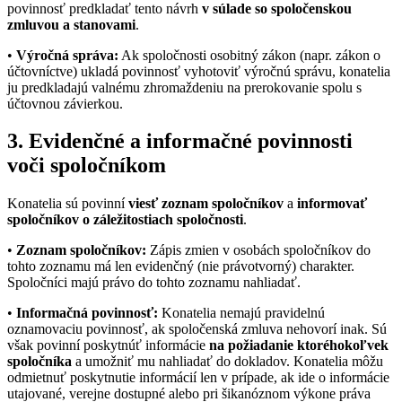
povinnosť predkladať tento návrh
v súlade so spoločenskou
zmluvou a stanovami
.
•
Výročná správa:
Ak spoločnosti osobitný zákon (napr. zákon o
účtovníctve) ukladá povinnosť vyhotoviť výročnú správu, konatelia
ju predkladajú valnému zhromaždeniu na prerokovanie spolu s
účtovnou závierkou.
3. Evidenčné a informačné povinnosti
voči spoločníkom
Konatelia sú povinní
viesť zoznam spoločníkov
a
informovať
spoločníkov o záležitostiach spoločnosti
.
•
Zoznam spoločníkov:
Zápis zmien v osobách spoločníkov do
tohto zoznamu má len evidenčný (nie právotvorný) charakter.
Spoločníci majú právo do tohto zoznamu nahliadať.
•
Informačná povinnosť:
Konatelia nemajú pravidelnú
oznamovaciu povinnosť, ak spoločenská zmluva nehovorí inak. Sú
však povinní poskytnúť informácie
na požiadanie ktoréhokoľvek
spoločníka
a umožniť mu nahliadať do dokladov. Konatelia môžu
odmietnuť poskytnutie informácií len v prípade, ak ide o informácie
utajované, verejne dostupné alebo pri šikanóznom výkone práva