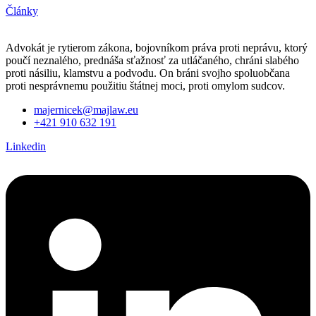
Články
Advokát je rytierom zákona, bojovníkom práva proti neprávu, ktorý
poučí neznalého, prednáša sťažnosť za utláčaného, chráni slabého
proti násiliu, klamstvu a podvodu. On bráni svojho spoluobčana
proti nesprávnemu použitiu štátnej moci, proti omylom sudcov.
majernicek@majlaw.eu
+421 910 632 191
Linkedin