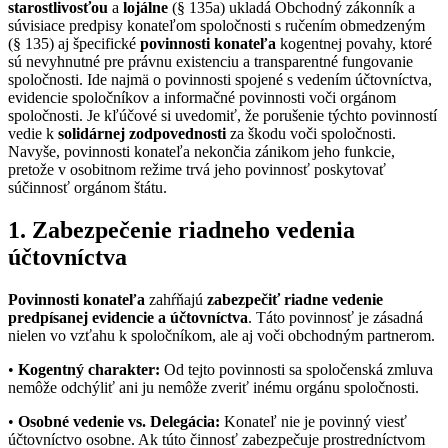
starostlivosťou
a
lojálne
(§ 135a) ukladá Obchodný zákonník a
súvisiace predpisy konateľom spoločnosti s ručením obmedzeným
(§ 135) aj špecifické
povinnosti konateľa
kogentnej povahy, ktoré
sú nevyhnutné pre právnu existenciu a transparentné fungovanie
spoločnosti. Ide najmä o povinnosti spojené s vedením účtovníctva,
evidencie spoločníkov a informačné povinnosti voči orgánom
spoločnosti. Je kľúčové si uvedomiť, že porušenie týchto povinností
vedie k
solidárnej zodpovednosti
za škodu voči spoločnosti.
Navyše, povinnosti konateľa nekončia zánikom jeho funkcie,
pretože v osobitnom režime trvá jeho povinnosť poskytovať
súčinnosť orgánom štátu.
1. Zabezpečenie riadneho vedenia
účtovníctva
Povinnosti konateľa
zahŕňajú
zabezpečiť riadne vedenie
predpísanej evidencie a účtovníctva
. Táto povinnosť je zásadná
nielen vo vzťahu k spoločníkom, ale aj voči obchodným partnerom.
•
Kogentný charakter:
Od tejto povinnosti sa spoločenská zmluva
nemôže odchýliť ani ju nemôže zveriť inému orgánu spoločnosti.
•
Osobné vedenie vs. Delegácia:
Konateľ nie je povinný viesť
účtovníctvo osobne. Ak túto činnosť zabezpečuje prostredníctvom