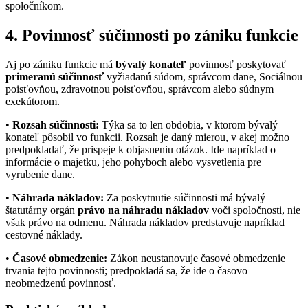
spoločníkom.
4. Povinnosť súčinnosti po zániku funkcie
Aj po zániku funkcie má
bývalý konateľ
povinnosť poskytovať
primeranú súčinnosť
vyžiadanú súdom, správcom dane, Sociálnou
poisťovňou, zdravotnou poisťovňou, správcom alebo súdnym
exekútorom.
•
Rozsah súčinnosti:
Týka sa to len obdobia, v ktorom bývalý
konateľ pôsobil vo funkcii. Rozsah je daný mierou, v akej možno
predpokladať, že prispeje k objasneniu otázok. Ide napríklad o
informácie o majetku, jeho pohyboch alebo vysvetlenia pre
vyrubenie dane.
•
Náhrada nákladov:
Za poskytnutie súčinnosti má bývalý
štatutárny orgán
právo na náhradu nákladov
voči spoločnosti, nie
však právo na odmenu. Náhrada nákladov predstavuje napríklad
cestovné náklady.
•
Časové obmedzenie:
Zákon neustanovuje časové obmedzenie
trvania tejto povinnosti; predpokladá sa, že ide o časovo
neobmedzenú povinnosť.