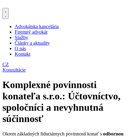
Preskočiť
na
obsah
Advokátska kancelária
Firemný advokát
Služby
Články a aktuality
O nás
Kontakt
CZ
Konzultácie
Komplexné povinnosti
konateľa s.r.o.: Účtovníctvo,
spoločníci a nevyhnutná
súčinnosť
Okrem základných fiduciárnych povinností konať s
odbornou