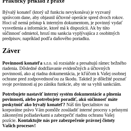
Praktický príklad z praxe
Bývalý konateľ (ktorý už funkciu nevykonáva) je vyzvaný
správcom dane, aby objasnil účtovné operácie spred dvoch rokov.
Hoci už nemá prístup k interným dokumentom, je povinný vydať
vysvetlenia a informácie, ktoré má k dispozícii. Ak by túto
súčinnosť odmietol, hrozí mu sankcia vyplývajúca z osobitných
predpisov, napríklad podľa daňového poriadku.
Záver
Povinnosti konateľa
s.r.o. sú rozsiahle a presahujú rámec bežného
riadenia. Dôsledné dodržiavanie evidenčných a účtovných
povinností, ako aj riadna dokumentácia, je kľúčom k Vašej osobnej
ochrane pred zodpovednosťou za škodu. Taktiež je dôležité poznať
svoje povinnosti aj po zániku funkcie, aby ste sa vyhli sankciám.
Potrebujete nastaviť interný systém dokumentácie a plnenia
povinností, alebo potrebujete poradiť, akú súčinnosť máte
poskytnúť ako bývalý konateľ?
Náš tím špecialistov na
korporátne právo Vám pomôže zosúladiť interné procesy s prísnymi
zákonnými požiadavkami a zabezpečiť riadnu ochranu Vašej
pozície.
Kontaktujte nás pre zabezpečenie právnej čistoty
Vašich procesov!