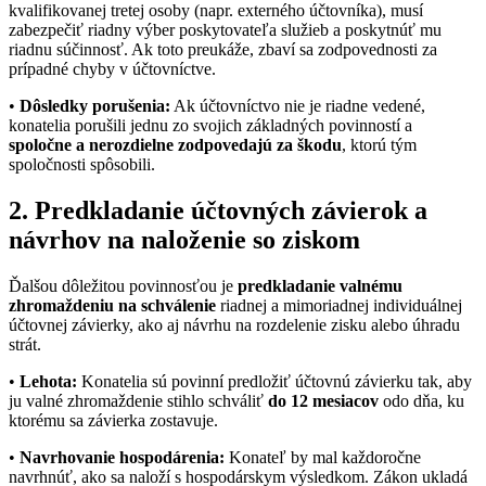
kvalifikovanej tretej osoby (napr. externého účtovníka), musí
zabezpečiť riadny výber poskytovateľa služieb a poskytnúť mu
riadnu súčinnosť. Ak toto preukáže, zbaví sa zodpovednosti za
prípadné chyby v účtovníctve.
•
Dôsledky porušenia:
Ak účtovníctvo nie je riadne vedené,
konatelia porušili jednu zo svojich základných povinností a
spoločne a nerozdielne zodpovedajú za škodu
, ktorú tým
spoločnosti spôsobili.
2. Predkladanie účtovných závierok a
návrhov na naloženie so ziskom
Ďalšou dôležitou povinnosťou je
predkladanie valnému
zhromaždeniu na schválenie
riadnej a mimoriadnej individuálnej
účtovnej závierky, ako aj návrhu na rozdelenie zisku alebo úhradu
strát.
•
Lehota:
Konatelia sú povinní predložiť účtovnú závierku tak, aby
ju valné zhromaždenie stihlo schváliť
do 12 mesiacov
odo dňa, ku
ktorému sa závierka zostavuje.
•
Navrhovanie hospodárenia:
Konateľ by mal každoročne
navrhnúť, ako sa naloží s hospodárskym výsledkom. Zákon ukladá