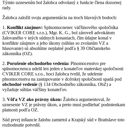
Týmto uznesením bol žalobca odvolaný z funkcie člena dozornej
rady.
Žalobca založil svoju argumentáciu na troch hlavných bodoch:
1.
Konflikt záujmov:
Splnomocnenec väčšinového spoločníka
(CVIKER CORE s.r.o.), Mgr. K. G., bol zároveň advokátom
žalovaného v iných súdnych konaniach, čím údajne konal v
konflikte záujmov a jeho úkony (súhlas so zvolaním VZ a
hlasovanie) sú absolútne neplatné podľa § 39 Občianskeho
zákonníka (OZ).
2.
Porušenie obchodného vedenia:
Plnomocenstvo pre
splnomocnenca udelil len jeden z konateľov materskej spoločnosti
CVIKER CORE s.r.o., hoci žalobca tvrdil, že udelenie
plnomocenstva na zastupovanie v dcérskej spoločnosti spadá pod
obchodné vedenie
(§ 134 Obchodného zákonníka, ObZ) a
vyžaduje súhlas väčšiny konateľov.
3.
Vôľa VZ ako právny úkon:
Žalobca argumentoval, že
uznesenie VZ je právny úkon, a preto musí podliehať podmienkam
platnosti podľa OZ.
Súd prvej inštancie žalobu zamietol a Krajský súd v Bratislave toto
rozhodnutie potvrdil.