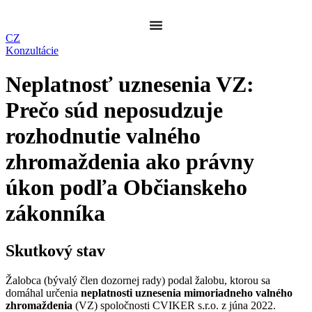
Preskočiť
na
obsah
CZ
Konzultácie
Neplatnosť uznesenia VZ:
Prečo súd neposudzuje
rozhodnutie valného
zhromaždenia ako právny
úkon podľa Občianskeho
zákonníka
Skutkový stav
Žalobca (bývalý člen dozornej rady) podal žalobu, ktorou sa
domáhal určenia
neplatnosti uznesenia mimoriadneho valného
zhromaždenia
(VZ) spoločnosti CVIKER s.r.o. z júna 2022.