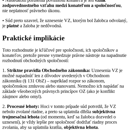
• Následkom porušenia povinností konateľa je len
vznik
zodpovednostného vzťahu medzi konateľom a spoločnosťou
,
nie neplatnosť právneho úkonu.
• Súd preto uzavrel, že uznesenie VZ, ktorým bol žalobca odvolaný,
je
platné
a žaloba je nedôvodná.
Praktické implikácie
Toto rozhodnutie je kľúčové pre spoločnosti, ich spoločníkov a
konateľov, pretože presne vymedzuje právne nástroje na napadnutie
rozhodnutí obchodných spoločností:
1.
Striktne pravidla Obchodného zákonníka:
Uznesenia VZ je
možné napadnúť len z dôvodov uvedených v Obchodnom
zákonníku (§ 131 ObZ) – napríklad rozpor so zákonom,
spoločenskou zmluvou alebo stanovami. Nemožno ich napádať na
základe všeobecných právnych princípov OZ (ako je konflikt
záujmov alebo omyl).
2.
Procesné lehoty:
Hoci v tomto prípade súd potvrdil, že VZ
nebolo zvolané riadne, a preto sa uplatnila dlhšia
subjektívna
trojmesačná lehota
(od momentu, keď sa žalobca dozvedel o
uznesení), je vždy lepšie pre spoločnosť dodržať riadny proces
zvolania, aby sa uplatnila kratšia,
objektívna lehota
.