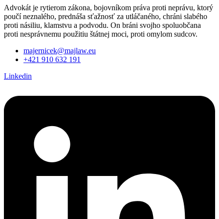
Advokát je rytierom zákona, bojovníkom práva proti neprávu, ktorý
poučí neznalého, prednáša sťažnosť za utláčaného, chráni slabého
proti násiliu, klamstvu a podvodu. On bráni svojho spoluobčana
proti nesprávnemu použitiu štátnej moci, proti omylom sudcov.
majernicek@majlaw.eu
+421 910 632 191
Linkedin