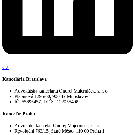
CZ
Kancelária Bratislava
Advokátska kancelária Ondrej Majerniček, s. r. o
Platanová 1295/60, 900 42 Miloslavov
IČ: 55696457, DIČ: 2122055408
Kancelář Praha
Advokátní kancelář Ondrej Majerniček, s.r.o.
Revoluční 763/15, Staré Město, 110 00 Praha 1