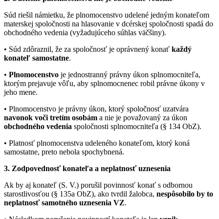
Súd riešil námietku, že plnomocenstvo udelené jedným konateľom
materskej spoločnosti na hlasovanie v dcérskej spoločnosti spadá do
obchodného vedenia (vyžadujúceho súhlas väčšiny).
• Súd zdôraznil, že za spoločnosť je oprávnený konať
každý
konateľ samostatne
.
•
Plnomocenstvo
je jednostranný právny úkon splnomocniteľa,
ktorým prejavuje vôľu, aby splnomocnenec robil právne úkony v
jeho mene.
• Plnomocenstvo je právny úkon, ktorý spoločnosť uzatvára
navonok voči tretím osobám
a nie je považovaný za úkon
obchodného vedenia
spoločnosti splnomocniteľa (§ 134 ObZ).
• Platnosť plnomocenstva udeleného konateľom, ktorý koná
samostatne, preto nebola spochybnená.
3. Zodpovednosť konateľa a neplatnosť uznesenia
Ak by aj konateľ (S. V.) porušil povinnosť konať s odbornou
starostlivosťou (§ 135a ObZ), ako tvrdil žalobca,
nespôsobilo by to
neplatnosť samotného uznesenia VZ
.