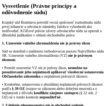
Vysvetlenie (Právne princípy a
odôvodnenie súdu)
Krajský súd Bratislava potvrdil vecnú správnosť rozhodnutia súdu
prvej inštancie a odvolacie námietky žalobcu vyhodnotil ako
nedôvodné. Kľúčové právne závery odvolacieho súdu sa opierali o
dlhodobú judikatúru v oblasti obchodného práva:
1. Uznesenie valného zhromaždenia nie je právny úkon
Súd sa stotožnil s ustálenou rozhodovacou praxou Najvyššieho súdu
SR. Uznesenie valného zhromaždenia (VZ)
nie je právnym
úkonom
.
• Pretože uznesenie VZ nie je právny úkon,
nemožno na
posudzovanie jeho neplatnosti aplikovať všeobecné ustanovenia
Občianskeho zákonníka
o neplatnosti právnych úkonov.
• Konkrétne, ustanovenia o absolútnej neplatnosti právnych úkonov
podľa
§ 39 OZ
(rozpor so zákonom alebo dobrými mravmi) a o
neplatnosti z dôvodu
konfliktu záujmov zástupcu
(§ 22 ods. 2
OZ) sú v tomto kontexte
nepoužiteľné
.
2. Udelenie plnomocenstva nie je obchodné vedenie