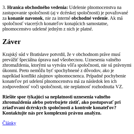
3.
Hranica obchodného vedenia:
Udelenie plnomocenstva na
zastupovanie spoločnosti (aj v dcérskej spoločnosti) je považované
za
konanie navonok
, nie za interné
obchodné vedenie
. Ak má
spoločnosť viacerých konateľov konajúcich samostatne,
plnomocenstvo udelené jedným z nich je platné.
Záver
Krajský súd v Bratislave potvrdil, že v obchodnom práve musí
prevážiť špeciálna úprava nad všeobecnou. Uznesenia valného
zhromaždenia, ktorými sa vytvára vôľa spoločnosti, nie sú právnymi
úkonmi. Preto nemôžu byť spochybnené z dôvodov, ako je
napríklad konflikt záujmov splnomocnenca. Prípadné pochybenie
konateľov pri udelení plnomocenstva má za následok len ich
zodpovednosť voči spoločnosti, nie neplatnosť rozhodnutia VZ.
Riešite spor týkajúci sa neplatnosti uznesenia valného
zhromaždenia alebo potrebujete zistiť, ako postupovať pri
zriaďovaní dcérskych spoločností a kontrole konateľov?
Kontaktujte nás pre komplexnú právnu analýzu.
Články