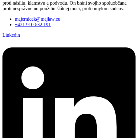
proti násiliu, klamstvu a podvodu. On bráni svojho spoluobčana
proti nesprávnemu použitiu štátnej moci, proti omylom sudcov.
majernicek@majlaw.eu
+421 910 632 191
Linkedin