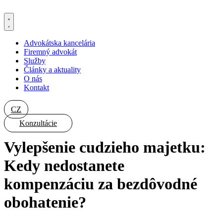
Preskočiť
na
obsah
Advokátska kancelária
Firemný advokát
Služby
Články a aktuality
O nás
Kontakt
CZ
Konzultácie
Vylepšenie cudzieho majetku:
Kedy nedostanete
kompenzáciu za bezdôvodné
obohatenie?