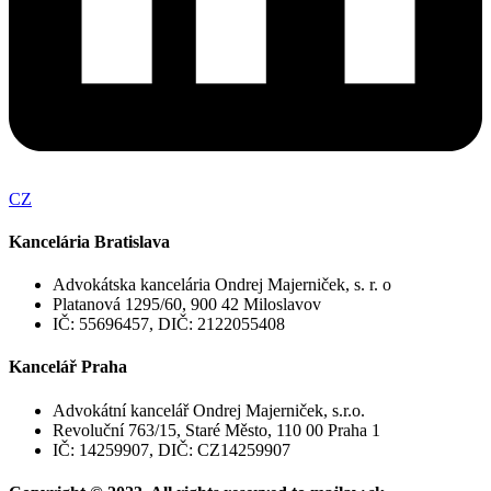
CZ
Kancelária Bratislava
Advokátska kancelária Ondrej Majerniček, s. r. o
Platanová 1295/60, 900 42 Miloslavov
IČ: 55696457, DIČ: 2122055408
Kancelář Praha
Advokátní kancelář Ondrej Majerniček, s.r.o.
Revoluční 763/15, Staré Město, 110 00 Praha 1
IČ: 14259907, DIČ: CZ14259907