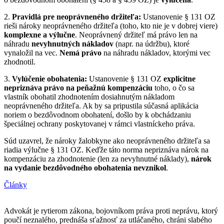
2.
Pravidlá pre neoprávneného držiteľa:
Ustanovenie § 131 OZ
rieši nároky neoprávneného držiteľa (toho, kto nie je v dobrej viere)
komplexne a výlučne
. Neoprávnený držiteľ má právo len na
náhradu
nevyhnutných nákladov
(napr. na údržbu), ktoré
vynaložil na vec.
Nemá právo
na náhradu nákladov, ktorými vec
zhodnotil.
3.
Vylúčenie obohatenia:
Ustanovenie § 131 OZ
explicitne
nepriznáva právo na peňažnú kompenzáciu
toho, o čo sa
vlastník obohatil zhodnotením dosiahnutým nákladom
neoprávneného držiteľa. Ak by sa pripustila súčasná aplikácia
noriem o bezdôvodnom obohatení, došlo by k obchádzaniu
špeciálnej ochrany poskytovanej v rámci vlastníckeho práva.
Súd uzavrel, že nároky žalobkyne ako neoprávneného držiteľa sa
riadia výlučne § 131 OZ. Keďže táto norma nepriznáva nárok na
kompenzáciu za zhodnotenie (len za nevyhnutné náklady),
nárok
na vydanie bezdôvodného obohatenia nevznikol
.
Články
Advokát je rytierom zákona, bojovníkom práva proti neprávu, ktorý
poučí neznalého, prednáša sťažnosť za utláčaného, chráni slabého