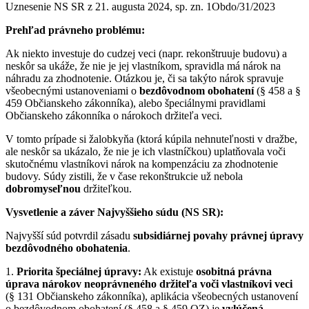
Uznesenie NS SR z 21. augusta 2024, sp. zn. 1Obdo/31/2023
Prehľad právneho problému:
Ak niekto investuje do cudzej veci (napr. rekonštruuje budovu) a
neskôr sa ukáže, že nie je jej vlastníkom, spravidla má nárok na
náhradu za zhodnotenie. Otázkou je, či sa takýto nárok spravuje
všeobecnými ustanoveniami o
bezdôvodnom obohatení
(§ 458 a §
459 Občianskeho zákonníka), alebo špeciálnymi pravidlami
Občianskeho zákonníka o nárokoch držiteľa veci.
V tomto prípade si žalobkyňa (ktorá kúpila nehnuteľnosti v dražbe,
ale neskôr sa ukázalo, že nie je ich vlastníčkou) uplatňovala voči
skutočnému vlastníkovi nárok na kompenzáciu za zhodnotenie
budovy. Súdy zistili, že v čase rekonštrukcie už nebola
dobromyseľnou
držiteľkou.
Vysvetlenie a záver Najvyššieho súdu (NS SR):
Najvyšší súd potvrdil zásadu
subsidiárnej povahy právnej úpravy
bezdôvodného obohatenia
.
1.
Priorita špeciálnej úpravy:
Ak existuje
osobitná právna
úprava nárokov neoprávneného držiteľa voči vlastníkovi veci
(§ 131 Občianskeho zákonníka), aplikácia všeobecných ustanovení
o bezdôvodnom obohatení (§ 458 a § 459 OZ) je
vylúčená
.