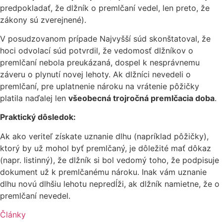
predpokladať, že dlžník o premlčaní vedel, len preto, že
zákony sú zverejnené).
V posudzovanom prípade Najvyšší súd skonštatoval, že
hoci odvolací súd potvrdil, že vedomosť dlžníkov o
premlčaní nebola preukázaná, dospel k nesprávnemu
záveru o plynutí novej lehoty. Ak dlžníci nevedeli o
premlčaní, pre uplatnenie nároku na vrátenie pôžičky
platila naďalej len
všeobecná trojročná premlčacia doba
.
Praktický dôsledok:
Ak ako veriteľ získate uznanie dlhu (napríklad pôžičky),
ktorý by už mohol byť premlčaný, je dôležité mať dôkaz
(napr. listinný), že dlžník si bol vedomý toho, že podpisuje
dokument už k premlčanému nároku. Inak vám uznanie
dlhu novú dlhšiu lehotu nepredĺži, ak dlžník namietne, že o
premlčaní nevedel.
Články