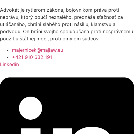
Advokát je rytierom zákona, bojovníkom práva proti
neprávu, ktorý poučí neznalého, prednáša sťažnosť za
utláčaného, chráni slabého proti násiliu, klamstvu a
podvodu. On bráni svojho spoluobčana proti nesprávnemu
použitiu štátnej moci, proti omylom sudcov.
majernicek@majlaw.eu
+421 910 632 191
Linkedin