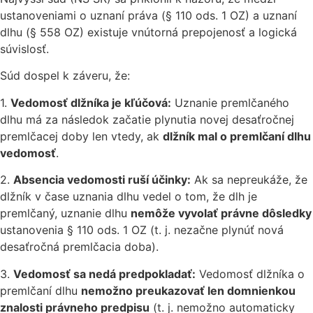
ustanoveniami o uznaní práva (§ 110 ods. 1 OZ) a uznaní
dlhu (§ 558 OZ) existuje vnútorná prepojenosť a logická
súvislosť.
Súd dospel k záveru, že:
1.
Vedomosť dlžníka je kľúčová:
Uznanie premlčaného
dlhu má za následok začatie plynutia novej desaťročnej
premlčacej doby len vtedy, ak
dlžník mal o premlčaní dlhu
vedomosť
.
2.
Absencia vedomosti ruší účinky:
Ak sa nepreukáže, že
dlžník v čase uznania dlhu vedel o tom, že dlh je
premlčaný, uznanie dlhu
nemôže vyvolať právne dôsledky
ustanovenia § 110 ods. 1 OZ (t. j. nezačne plynúť nová
desaťročná premlčacia doba).
3.
Vedomosť sa nedá predpokladať:
Vedomosť dlžníka o
premlčaní dlhu
nemožno preukazovať len domnienkou
znalosti právneho predpisu
(t. j. nemožno automaticky