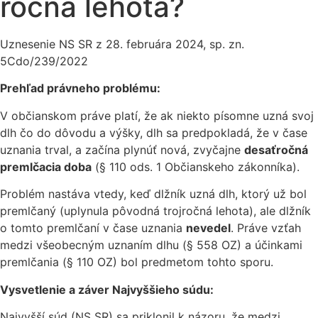
ročná lehota?
Uznesenie NS SR z 28. februára 2024, sp. zn.
5Cdo/239/2022
Prehľad právneho problému:
V občianskom práve platí, že ak niekto písomne uzná svoj
dlh čo do dôvodu a výšky, dlh sa predpokladá, že v čase
uznania trval, a začína plynúť nová, zvyčajne
desaťročná
premlčacia doba
(§ 110 ods. 1 Občianskeho zákonníka).
Problém nastáva vtedy, keď dlžník uzná dlh, ktorý už bol
premlčaný (uplynula pôvodná trojročná lehota), ale dlžník
o tomto premlčaní v čase uznania
nevedel
. Práve vzťah
medzi všeobecným uznaním dlhu (§ 558 OZ) a účinkami
premlčania (§ 110 OZ) bol predmetom tohto sporu.
Vysvetlenie a záver Najvyššieho súdu:
Najvyšší súd (NS SR) sa priklonil k názoru, že medzi