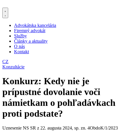
Preskočiť
na
obsah
Advokátska kancelária
Firemný advokát
Služby
Články a aktuality
O nás
Kontakt
CZ
Konzultácie
Konkurz: Kedy nie je
prípustné dovolanie voči
námietkam o pohľadávkach
proti podstate?
Uznesenie NS SR z 22. augusta 2024, sp. zn. 4ObdoK/1/2023