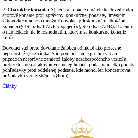
2.
Charakter konania:
Aj keď sa konanie o námietkach vedie ako
sporové konanie proti správcovi konkurznej podstaty, úmyslom
zákonodarcu nebolo umožniť dovolací prieskum námietkového
konania (§ 198 ods. 1 ZKR v spojení s § 96 ods. 6 ZKR). Konanie
o námietkach nie je rozhodnutím, ktorým sa konkurzné konanie
končí.
Dovolací súd preto dovolanie žalobcu odmietol ako procesne
neprípustné. (Poznámka: Súd prvej inštancie pri tom v dvoch
prípadoch nesprávne zamietol žaloby nezabezpečeného veriteľa,
pretože ten nemal aktívnu vecnú legitimáciu podať námietku poradia
pohľadávky proti oddelenej podstate, kde mohol len koncentrovať
požiadavku veriteľskému výboru).
Články