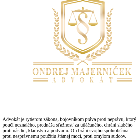
Advokát je rytierom zákona, bojovníkom práva proti neprávu, ktorý
poučí neznalého, prednáša sťažnosť za utláčaného, chráni slabého
proti násiliu, klamstvu a podvodu. On bráni svojho spoluobčana
proti nesprávnemu použitiu štátnej moci, proti omylom sudcov.