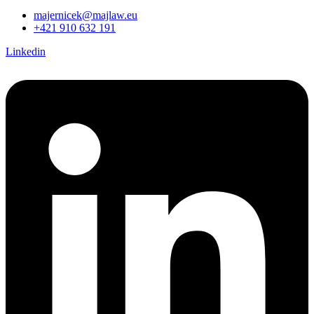
majernicek@majlaw.eu
+421 910 632 191
Linkedin