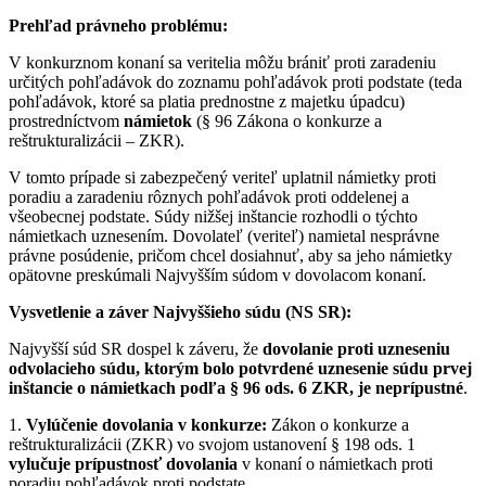
Prehľad právneho problému:
V konkurznom konaní sa veritelia môžu brániť proti zaradeniu
určitých pohľadávok do zoznamu pohľadávok proti podstate (teda
pohľadávok, ktoré sa platia prednostne z majetku úpadcu)
prostredníctvom
námietok
(§ 96 Zákona o konkurze a
reštrukturalizácii – ZKR).
V tomto prípade si zabezpečený veriteľ uplatnil námietky proti
poradiu a zaradeniu rôznych pohľadávok proti oddelenej a
všeobecnej podstate. Súdy nižšej inštancie rozhodli o týchto
námietkach uznesením. Dovolateľ (veriteľ) namietal nesprávne
právne posúdenie, pričom chcel dosiahnuť, aby sa jeho námietky
opätovne preskúmali Najvyšším súdom v dovolacom konaní.
Vysvetlenie a záver Najvyššieho súdu (NS SR):
Najvyšší súd SR dospel k záveru, že
dovolanie proti uzneseniu
odvolacieho súdu, ktorým bolo potvrdené uznesenie súdu prvej
inštancie o námietkach podľa § 96 ods. 6 ZKR, je neprípustné
.
1.
Vylúčenie dovolania v konkurze:
Zákon o konkurze a
reštrukturalizácii (ZKR) vo svojom ustanovení § 198 ods. 1
vylučuje prípustnosť dovolania
v konaní o námietkach proti
poradiu pohľadávok proti podstate.