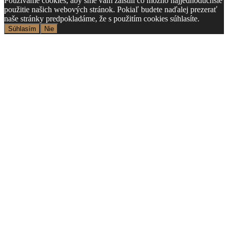
Používame cookies, aby sme vám zaistili čo možno najjednoduchšie
použitie našich webových stránok. Pokiaľ budete naďalej prezerať
naše stránky predpokladáme, že s použitím cookies súhlasíte.
Súhlasím
Nie