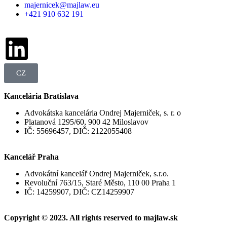
majernicek@majlaw.eu
+421 910 632 191
CZ
Kancelária Bratislava
Advokátska kancelária Ondrej Majerniček, s. r. o
Platanová 1295/60, 900 42 Miloslavov
IČ: 55696457, DIČ: 2122055408
Kancelář Praha
Advokátní kancelář Ondrej Majerniček, s.r.o.
Revoluční 763/15, Staré Město, 110 00 Praha 1
IČ: 14259907, DIČ: CZ14259907
Copyright © 2023. All rights reserved to majlaw.sk