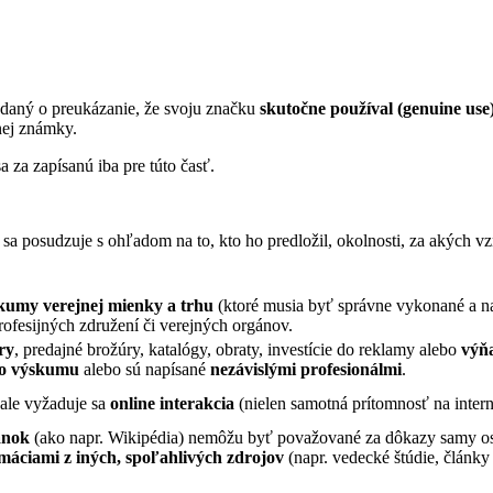
adaný o preukázanie, že svoju značku
skutočne používal (genuine use
nej známky.
a za zapísanú iba pre túto časť.
 posudzuje s ohľadom na to, kto ho predložil, okolnosti, za akých vzn
kumy verejnej mienky a trhu
(ktoré musia byť správne vykonané a na
ofesijných združení či verejných orgánov.
ry
, predajné brožúry, katalógy, obraty, investície do reklamy alebo
výňa
ho výskumu
alebo sú napísané
nezávislými profesionálmi
.
ale vyžaduje sa
online interakcia
(nielen samotná prítomnosť na intern
ánok
(ako napr. Wikipédia) nemôžu byť považované za dôkazy samy os
máciami z iných, spoľahlivých zdrojov
(napr. vedecké štúdie, články v