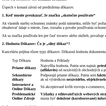
Úspech v konaní závisí od predloženia dôkazov.
1. Keď musíte preukázať, že značku „skutočne používate“
Ak vlastník staršej ochrannej známky podá námietku, môže byť poži
obsahovať údaje o mieste, čase, rozsahu a povahe používania ochran
Ak sa značka používala len pre časť tovarov alebo služieb, považuje s
2. Hodnota Dôkazov: Čo je „silný dôkaz“?
Kancelária prijíma rôzne typy dôkazov. Dôkazná hodnota dokumentu sa
Typ Dôkazu
Hodnota a Príklady
Najvyššia hodnota. Patria sem najmä:
pries
Priame dôkazy
(affidavits)
od nezávislých obchodných a pr
Sekundárne
Podporujú priame dôkazy. Patria sem
faktú
dôkazy
ak sú výsledkom
nezávislého, objektívne
Internetové a
Sú akceptované kvôli rozvoju e-commerce, 
Online Dôkazy
Problematické
Výňatky z editovateľných webových str
Online Zdroje
musia byť
doložené (koroborované) infor