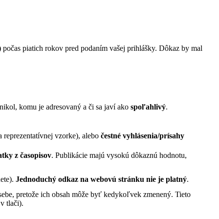
)
počas piatich rokov pred podaním vašej prihlášky. Dôkaz by mal
ikol, komu je adresovaný a či sa javí ako
spoľahlivý
.
 reprezentatívnej vzorke), alebo
čestné vyhlásenia/prísahy
tky z časopisov
. Publikácie majú vysokú dôkaznú hodnotu,
ete).
Jednoduchý odkaz na webovú stránku nie je platný
.
ebe, pretože ich obsah môže byť kedykoľvek zmenený. Tieto
 tlači).