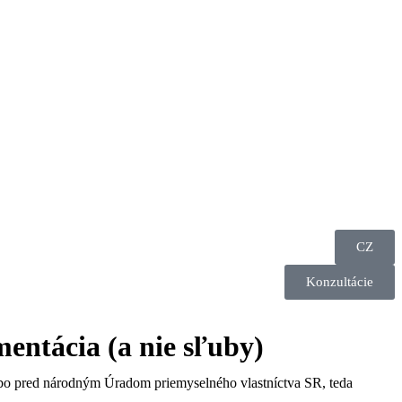
CZ
Konzultácie
entácia (a nie sľuby)
alebo pred národným Úradom priemyselného vlastníctva SR, teda