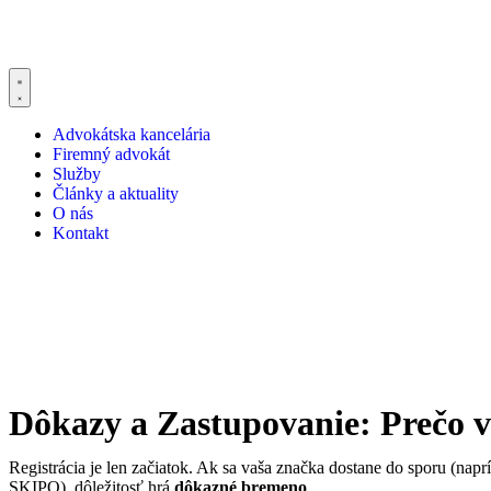
Advokátska kancelária
Firemný advokát
Služby
Články a aktuality
O nás
Kontakt
Dôkazy a Zastupovanie: Prečo v
Registrácia je len začiatok. Ak sa vaša značka dostane do sporu (na
SKIPO), dôležitosť hrá
dôkazné bremeno
.