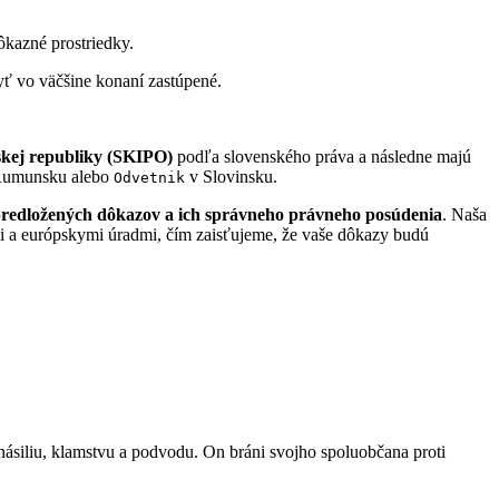
kazné prostriedky.
yť vo väčšine konaní zastúpené.
skej republiky (SKIPO)
podľa slovenského práva a následne majú
umunsku alebo
v Slovinsku.
Odvetnik
predložených dôkazov a ich správneho právneho posúdenia
. Naša
mi a európskymi úradmi, čím zaisťujeme, že vaše dôkazy budú
násiliu, klamstvu a podvodu. On bráni svojho spoluobčana proti