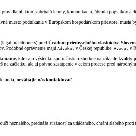
ravidlami, ktoré zahŕňajú lehoty, komunikáciu, úhradu poplatkov a dô
hlavné miesto podnikania v Európskom hospodárskom priestore, musia b
legal practitioners) pred
Úradom priemyselného vlastníctva Sloven
ov. Podobné oprávnenie majú
v Českej republike,
v R
Advokát
Avocat
konanie
, kde sa o výsledku sporu často rozhoduje na základe
kvality 
š na začiatku, ale aj právne zastúpenie v celom procese pred národný
ietnutia,
neváhajte nás kontaktovať
.
oučí neznalého, prednáša sťažnosť za utláčaného, chráni slabého proti 