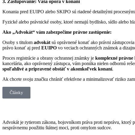
3. Zastupovanie: Vaša opora v konaní
Konania pred EUIPO alebo SKIPO sú riadené detailnými procesnými p
Fyzické alebo právnické osoby, ktoré nemajú bydlisko, sídlo alebo 
Ako „Advokát“ vám zabezpečíme právne zastúpenie:
Osoby s titulom
advokát
sú oprávnené konať ako právni zástupcovia (
právo konať aj pred
EUIPO
vo veciach ochranných známok a dizajn
Proces registrácie a obrany ochrannej známky je
komplexné právne 
kancelária, ako oprávnený zástupca, vám ponúka nielen odbornú rešer
spoľahlivé a pripravené obstáť v akomkoľvek konaní
.
Ak chcete svoju značku chrániť efektívne a minimalizovať riziko zam
Články
Advokát je rytierom zákona, bojovníkom práva proti neprávu, ktorý p
nesprávnemu použitiu štátnej moci, proti omylom sudcov.