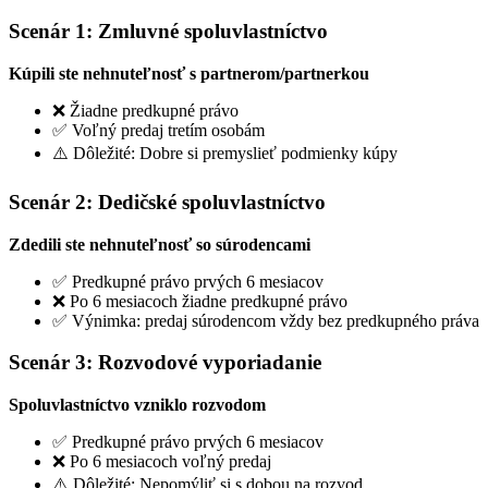
Scenár 1: Zmluvné spoluvlastníctvo
Kúpili ste nehnuteľnosť s partnerom/partnerkou
❌ Žiadne predkupné právo
✅ Voľný predaj tretím osobám
⚠️ Dôležité: Dobre si premyslieť podmienky kúpy
Scenár 2: Dedičské spoluvlastníctvo
Zdedili ste nehnuteľnosť so súrodencami
✅ Predkupné právo prvých 6 mesiacov
❌ Po 6 mesiacoch žiadne predkupné právo
✅ Výnimka: predaj súrodencom vždy bez predkupného práva
Scenár 3: Rozvodové vyporiadanie
Spoluvlastníctvo vzniklo rozvodom
✅ Predkupné právo prvých 6 mesiacov
❌ Po 6 mesiacoch voľný predaj
⚠️ Dôležité: Nepomýliť si s dobou na rozvod