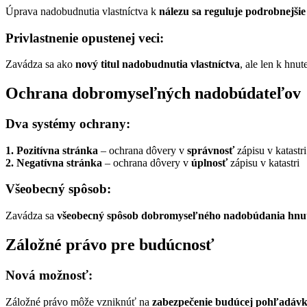
Úprava nadobudnutia vlastníctva k
nálezu sa reguluje podrobnejšie
Privlastnenie opustenej veci:
Zavádza sa ako
nový titul nadobudnutia vlastníctva
, ale len k hnut
Ochrana dobromyseľných nadobúdateľov
Dva systémy ochrany:
1. Pozitívna stránka
– ochrana dôvery v
správnosť
zápisu v katastri
2. Negatívna stránka
– ochrana dôvery v
úplnosť
zápisu v katastri
Všeobecný spôsob:
Zavádza sa
všeobecný spôsob dobromyseľného nadobúdania hnut
Záložné právo pre budúcnosť
Nová možnosť:
Záložné právo môže vzniknúť na
zabezpečenie budúcej pohľadáv