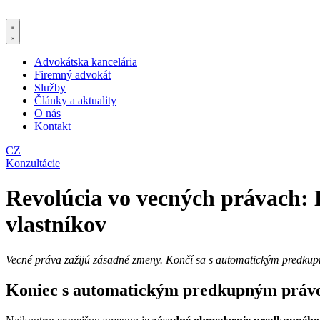
Preskočiť
na
obsah
Advokátska kancelária
Firemný advokát
Služby
Články a aktuality
O nás
Kontakt
CZ
Konzultácie
Revolúcia vo vecných právach:
vlastníkov
Vecné práva zažijú zásadné zmeny. Končí sa s automatickým predkupn
Koniec s automatickým predkupným prá