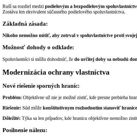
Ruší sa rozdiel medzi
podielovým a bezpodielovým spoluvlastníct
Zostáva len ekvivalent súčasného podielového spoluvlastníctva.
Základná zásada:
Nikoho nemožno nútiť, aby zotrval v spoluvlastníctve proti svojej 
Možnosť dohody o odklade:
Spoluvlastníci si môžu dohodnúť, že
do určitej doby sa nebudú do
Modernizácia ochrany vlastníctva
Nové riešenie sporných hraníc:
Problém:
Objektívne už nie je možné zistiť, kde presne prebieha hr
Riešenie:
Súd môže
konštitutívnym rozhodnutím stanoviť hranic
Dôležité:
Týka sa len prípadov, kde hranicu objektívne nemožno zistiť,
Posilnenie nálezu: