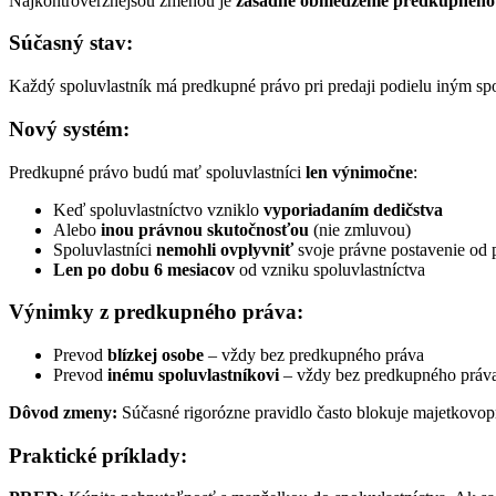
Najkontroverznejšou zmenou je
zásadné obmedzenie predkupného 
Súčasný stav:
Každý spoluvlastník má predkupné právo pri predaji podielu iným s
Nový systém:
Predkupné právo budú mať spoluvlastníci
len výnimočne
:
Keď spoluvlastníctvo vzniklo
vyporiadaním dedičstva
Alebo
inou právnou skutočnosťou
(nie zmluvou)
Spoluvlastníci
nemohli ovplyvniť
svoje právne postavenie od 
Len po dobu 6 mesiacov
od vzniku spoluvlastníctva
Výnimky z predkupného práva:
Prevod
blízkej osobe
– vždy bez predkupného práva
Prevod
inému spoluvlastníkovi
– vždy bez predkupného práv
Dôvod zmeny:
Súčasné rigorózne pravidlo často blokuje majetkovop
Praktické príklady: