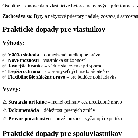
Osobitné ustanovenia o vlastníctve bytov a nebytových priestorov sa
Zachováva sa:
Byty a nebytové priestory naďalej zostávajú samosta
Praktické dopady pre vlastníkov
Výhody:
✅
Väčšia sloboda
– obmedzené predkupné právo
✅
Nové možnosti
– vlastnícka služobnosť
✅
Jasnejšie hranice
– súdne stanovenie pri sporoch
✅
Lepšia ochrana
– dobromyseľných nadobúdateľov
✅
Flexibilnejšie záložné právo
– pre budúce pohľadávky
Výzvy:
⚠️
Stratágia pri kúpe
– menej ochrany cez predkupné právo
⚠️
Dokumentácia
– dôležitosť presných zmlúv
⚠️
Právne poradenstvo
– nové možnosti vyžadujú expertízu
Praktické dopady pre spoluvlastníkov