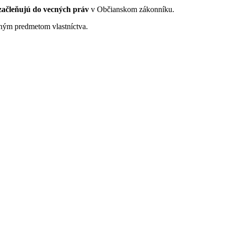
začleňujú do vecných práv
v Občianskom zákonníku.
tným predmetom vlastníctva.