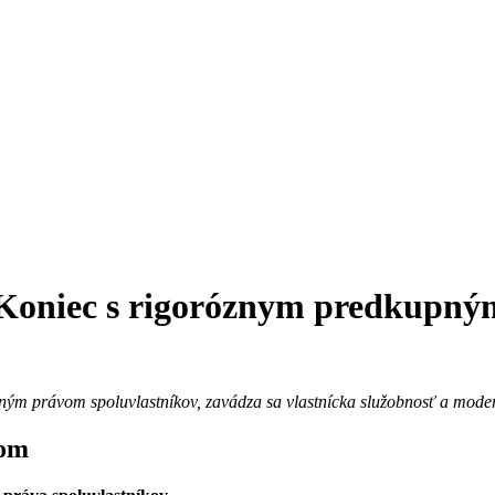
 Koniec s rigoróznym predkupný
ým právom spoluvlastníkov, zavádza sa vlastnícka služobnosť a modern
vom