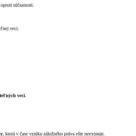
oproti súčasnosti.
eľnej veci.
eľných vecí
.
ky
, ktorá v čase vzniku záložného práva ešte neexistuje.