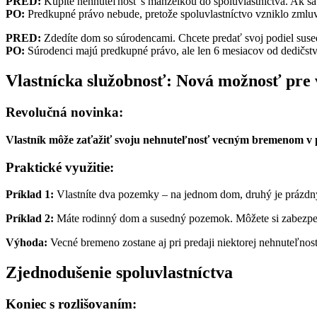
PRED:
Kúpite nehnuteľnosť s manželkou do spoluvlastníctva. Ak sa 
PO:
Predkupné právo nebude, pretože spoluvlastníctvo vzniklo zmlu
PRED:
Zdedíte dom so súrodencami. Chcete predať svoj podiel suse
PO:
Súrodenci majú predkupné právo, ale len 6 mesiacov od dedičstv
Vlastnícka služobnosť: Nová možnosť pre 
Revolučná novinka:
Vlastník môže zaťažiť svoju nehnuteľnosť vecným bremenom v pr
Praktické využitie:
Príklad 1:
Vlastníte dva pozemky – na jednom dom, druhý je prázdn
Príklad 2:
Máte rodinný dom a susedný pozemok. Môžete si zabezpečiť
Výhoda:
Vecné bremeno zostane aj pri predaji niektorej nehnuteľnos
Zjednodušenie spoluvlastníctva
Koniec s rozlišovaním: