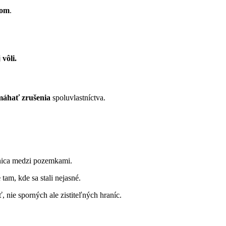
vom
.
vôli.
máhať zrušenia
spoluvlastníctva.
anica medzi pozemkami.
e
tam, kde sa stali nejasné.
 nie sporných ale zistiteľných hraníc.