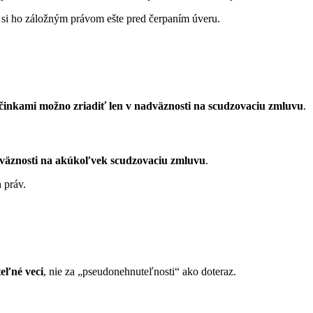
si ho záložným právom ešte pred čerpaním úveru.
inkami možno zriadiť len v nadväznosti na scudzovaciu zmluvu
.
dväznosti na akúkoľvek scudzovaciu zmluvu
.
 práv.
eľné veci
, nie za „pseudonehnuteľnosti“ ako doteraz.