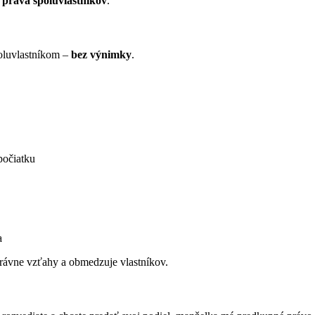
práva spoluvlastníkov
.
poluvlastníkom –
bez výnimky
.
počiatku
a
rávne vzťahy a obmedzuje vlastníkov.