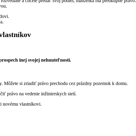
rozvediate a chcete predať svoj podiel, manželka má predkupné právo.
vou.
dovi.
a.
vlastníkov
ospech inej svojej nehnuteľnosti.
y. Môžete si zriadiť právo prechodu cez prázdny pozemok k domu.
 právo na vedenie inžinierskych sietí.
ti novému vlastníkovi.