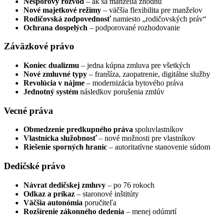
Nesporový rozvod
– ak sa manželia zhodnú
Nové majetkové režimy
– väčšia flexibilita pre manželov
Rodičovská zodpovednosť
namiesto „rodičovských práv“
Ochrana dospelých
– podporované rozhodovanie
Záväzkové právo
Koniec dualizmu
– jedna kúpna zmluva pre všetkých
Nové zmluvné typy
– franšíza, zaopatrenie, digitálne služby
Revolúcia v nájme
– modernizácia bytového práva
Jednotný systém
následkov porušenia zmlúv
Vecné práva
Obmedzenie predkupného práva
spoluvlastníkov
Vlastnícka služobnosť
– nové možnosti pre vlastníkov
Riešenie sporných hraníc
– autoritatívne stanovenie súdom
Dedičské právo
Návrat dedičskej zmluvy
– po 76 rokoch
Odkaz a príkaz
– staronové inštitúty
Väčšia autonómia
poručiteľa
Rozšírenie zákonného dedenia
– menej odúmrtí