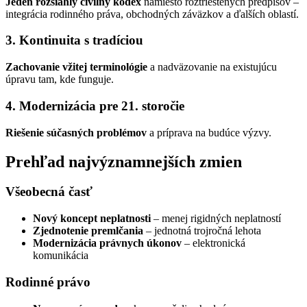
Jeden rozsiahly civilný kódex
namiesto roztrieštených predpisov –
integrácia rodinného práva, obchodných záväzkov a ďalších oblastí.
3. Kontinuita s tradíciou
Zachovanie vžitej terminológie
a nadväzovanie na existujúcu
úpravu tam, kde funguje.
4. Modernizácia pre 21. storočie
Riešenie súčasných problémov
a príprava na budúce výzvy.
Prehľad najvýznamnejších zmien
Všeobecná časť
Nový koncept neplatnosti
– menej rigidných neplatností
Zjednotenie premlčania
– jednotná trojročná lehota
Modernizácia právnych úkonov
– elektronická
komunikácia
Rodinné právo