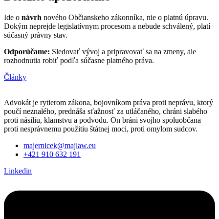
Ide o
návrh
nového Občianskeho zákonníka, nie o platnú úpravu.
Dokým neprejde legislatívnym procesom a nebude schválený, platí
súčasný právny stav.
Odporúčame:
Sledovať vývoj a pripravovať sa na zmeny, ale
rozhodnutia robiť podľa súčasne platného práva.
Články
Advokát je rytierom zákona, bojovníkom práva proti neprávu, ktorý
poučí neznalého, prednáša sťažnosť za utláčaného, chráni slabého
proti násiliu, klamstvu a podvodu. On bráni svojho spoluobčana
proti nesprávnemu použitiu štátnej moci, proti omylom sudcov.
majernicek@majlaw.eu
+421 910 632 191
Linkedin