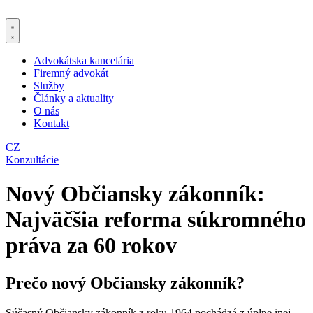
Preskočiť
na
obsah
Advokátska kancelária
Firemný advokát
Služby
Články a aktuality
O nás
Kontakt
CZ
Konzultácie
Nový Občiansky zákonník:
Najväčšia reforma súkromného
práva za 60 rokov
Prečo nový Občiansky zákonník?
Súčasný Občiansky zákonník z roku 1964 pochádzá z úplne inej