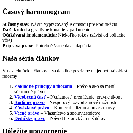
Časový harmonogram
Súčasný stav:
Návrh vypracovaný Komisiou pre kodifikáciu
Ďalší krok:
Legislatívne konanie v parlamente
Očakávaná implementácia:
Niekoľko rokov (závisí od politickej
vôle)
Príprava praxe:
Potrebné školenia a adaptácia
Naša séria článkov
V nasledujúcich článkoch sa detailne pozrieme na jednotlivé oblasti
reformy:
Základné princípy a filozofia
– Prečo a ako sa mení
súkromné právo
Všeobecná časť
– Neplatnosť, premlčanie, právne úkony
Rodinné právo
– Nesporový rozvod a nové možnosti
Záväzkové právo
– Koniec dualizmu a nové zmluvy
Vecné práva
– Vlastníctvo a spoluvlastníctvo
Dedičské právo
– Návrat historických inštitútov
Dôležité upozornenie