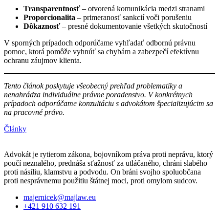
Transparentnosť
– otvorená komunikácia medzi stranami
Proporcionalita
– primeranosť sankcií voči porušeniu
Dôkaznosť
– presné dokumentovanie všetkých skutočností
V sporných prípadoch odporúčame vyhľadať odbornú právnu
pomoc, ktorá pomôže vyhnúť sa chybám a zabezpečí efektívnu
ochranu záujmov klienta.
Tento článok poskytuje všeobecný prehľad problematiky a
nenahrádza individuálne právne poradenstvo. V konkrétnych
prípadoch odporúčame konzultáciu s advokátom špecializujúcim sa
na pracovné právo.
Články
Advokát je rytierom zákona, bojovníkom práva proti neprávu, ktorý
poučí neznalého, prednáša sťažnosť za utláčaného, chráni slabého
proti násiliu, klamstvu a podvodu. On bráni svojho spoluobčana
proti nesprávnemu použitiu štátnej moci, proti omylom sudcov.
majernicek@majlaw.eu
+421 910 632 191