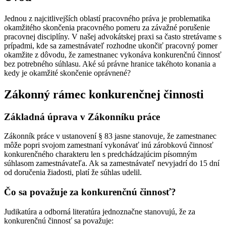
Jednou z najcitlivejších oblastí pracovného práva je problematika
okamžitého skončenia pracovného pomeru za závažné porušenie
pracovnej disciplíny. V našej advokátskej praxi sa často stretávame s
prípadmi, kde sa zamestnávateľ rozhodne ukončiť pracovný pomer
okamžite z dôvodu, že zamestnanec vykonáva konkurenčnú činnosť
bez potrebného súhlasu. Aké sú právne hranice takéhoto konania a
kedy je okamžité skončenie oprávnené?
Zákonný rámec konkurenčnej činnosti
Základná úprava v Zákonníku práce
Zákonník práce v ustanovení § 83 jasne stanovuje, že zamestnanec
môže popri svojom zamestnaní vykonávať inú zárobkovú činnosť
konkurenčného charakteru len s predchádzajúcim písomným
súhlasom zamestnávateľa. Ak sa zamestnávateľ nevyjadrí do 15 dní
od doručenia žiadosti, platí že súhlas udelil.
Čo sa považuje za konkurenčnú činnosť?
Judikatúra a odborná literatúra jednoznačne stanovujú, že za
konkurenčnú činnosť sa považuje: