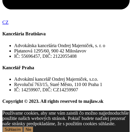
CZ
Kancelária Bratislava
Advokátska kancelária Ondrej Majerniček, s. r. o
Platanová 1295/60, 900 42 Miloslavov
IČ: 55696457, DIČ: 2122055408
Kancelář Praha
Advokátní kancelář Ondrej Majerniček, s.r.o.
Revoluční 763/15, Staré Město, 110 00 Praha 1
IČ: 14259907, DIČ: CZ14259907
Copyright © 2023. All rights reserved to majlaw.sk
Používame cookies, aby sme vám zaistili čo možno najjednoduchšie
použitie našich webových stránok. Pokiaľ budete naďalej prezerať
naše stránky predpokladáme, že s použitím cookies súhlasíte.
Súhlasím
Nie