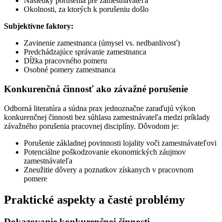
Následky porušenia pre zamestnávateľa
Okolnosti, za ktorých k porušeniu došlo
Subjektívne faktory:
Zavinenie zamestnanca (úmysel vs. nedbanlivosť)
Predchádzajúce správanie zamestnanca
Dĺžka pracovného pomeru
Osobné pomery zamestnanca
Konkurenčná činnosť ako závažné porušenie
Odborná literatúra a súdna prax jednoznačne zaraďujú výkon
konkurenčnej činnosti bez súhlasu zamestnávateľa medzi príklady
závažného porušenia pracovnej disciplíny. Dôvodom je:
Porušenie základnej povinnosti lojality voči zamestnávateľovi
Potenciálne poškodzovanie ekonomických záujmov
zamestnávateľa
Zneužitie dôvery a poznatkov získanych v pracovnom
pomere
Praktické aspekty a časté problémy
Dokazovanie konkurenčnej činnosti