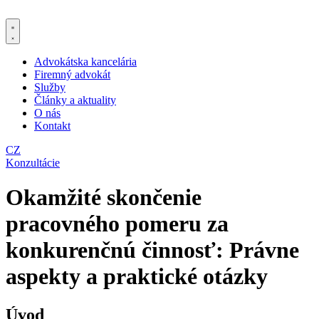
Preskočiť
na
obsah
Advokátska kancelária
Firemný advokát
Služby
Články a aktuality
O nás
Kontakt
CZ
Konzultácie
Okamžité skončenie
pracovného pomeru za
konkurenčnú činnosť: Právne
aspekty a praktické otázky
Úvod